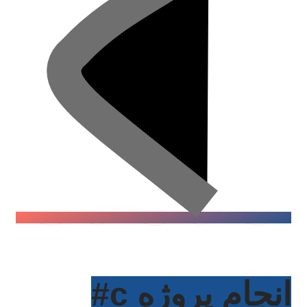
انجام پروژه c#