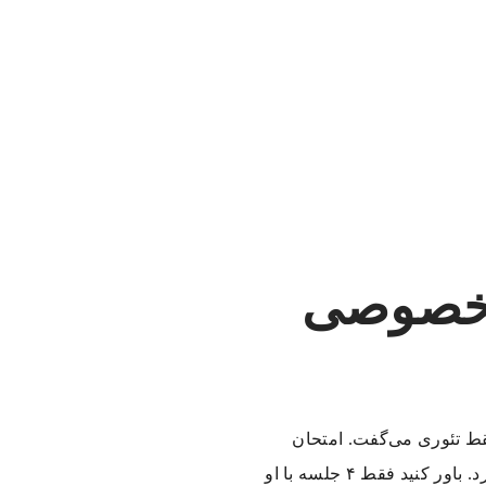
د خصوصی
قط تئوری می‌گفت. امتحان
میان‌ترم که شد، نمره‌ام افتضاح بود. خلاصه یک آشنا به من یک استاد حل تمرین در تلگرام معرفی کرد. باور کنید فقط ۴ جلسه با او