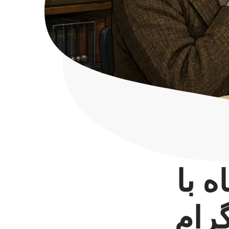
 با
گرام