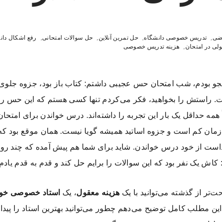
ضی
,
تدریس خصوصی دانشگاه
,
حل تمرین آنلاین
,
حل سوالات امتحانی
,
رفع اشکال دا
ولی در امتحان
,
هزینه تدریس خصوصی
و بودم، شب امتحان حس عجیبی داشتم: کتاب باز بود، جزوه جلوی چ
 راستش را بخواهید، فکر می‌کردم تنها کسی هستم که این حس را د
همه حداقل یک بار این تجربه را داشته‌اند. درس خواندن برای امتحا
زمان کم است و جزوه اساتید همیشه گویا نیست. همان موقع بود ک
است از خود درس خواندن. شاید برای شما هم پیش آمده که چند روز م
 کاش یک نفر بود که این سوالات را برایم حل کند و قدم به قدم یادم 
‌تر از گذشته می‌توانید با یک
هزینه معقول
، یک
استاد خصوصی خو
این مطلب کامل توضیح می‌دهم چطور می‌توانید بهترین استاد را پیدا 