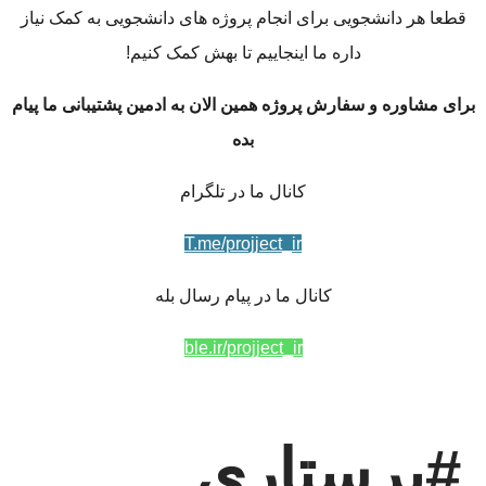
قطعا هر دانشجویی برای انجام پروژه های دانشجویی به کمک نیاز
داره ما اینجاییم تا بهش کمک کنیم!
برای مشاوره و سفارش پروژه همین الان به ادمین پشتیبانی ما پیام
بده
کانال ما در تلگرام
T.me/projject_ir
کانال ما در پیام رسال بله
ble.ir/projject_ir
#پرستاری