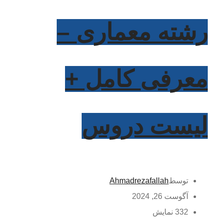
رشته معماری –
معرفی کامل +
لیست دروس
توسط
Ahmadrezafallah
آگوست 26, 2024
332 نمایش