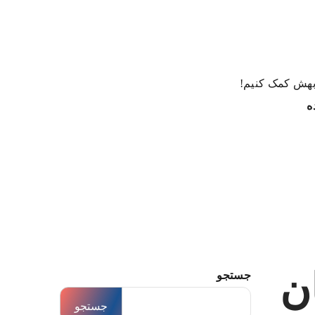
 بهش کمک کنیم!
ه
ن
جستجو
جستجو