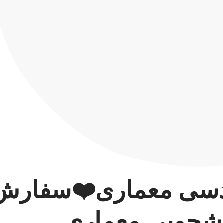
هندسی معماری❤️سفارش
نشجویی معماری