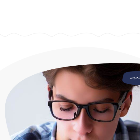
شجویی